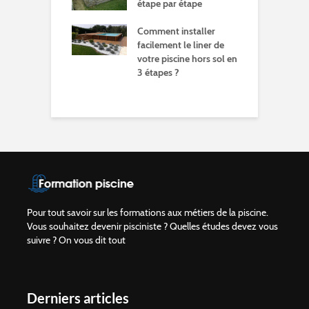
rnage pour sa
étape par étape
d
s
Comment installer
e
ablissements de
facilement le liner de
ion aux métiers
votre piscine hors sol en
C
iscine
3 étapes ?
p
é
Pour tout savoir sur les formations aux métiers de la piscine.
Vous souhaitez devenir pisciniste ? Quelles études devez vous
suivre ? On vous dit tout
Derniers articles