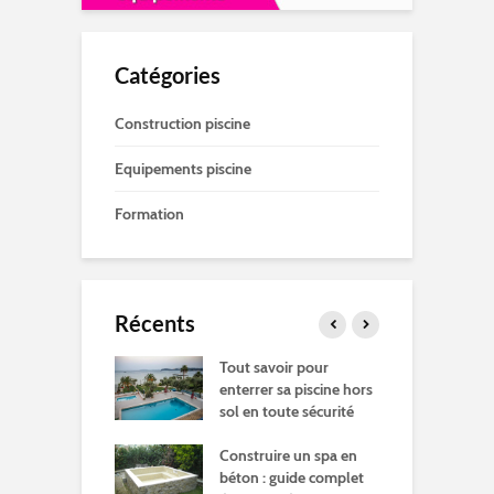
Catégories
Construction piscine
Equipements piscine
Formation
Récents
ment de l'eau
Tout savoir pour
O
iscine : Le guide
enterrer sa piscine hors
c
et
sol en toute sécurité
b
f
sont les
Construire un spa en
ents types
béton : guide complet
E