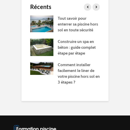
Récents
ment de l'eau
Tout savoir pour
O
iscine : Le guide
enterrer sa piscine hors
c
et
sol en toute sécurité
b
f
sont les
Construire un spa en
ents types
béton : guide complet
E
rnage pour sa
étape par étape
d
s
Comment installer
e
ablissements de
facilement le liner de
ion aux métiers
votre piscine hors sol en
C
iscine
3 étapes ?
p
é